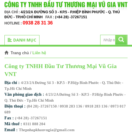
ĐỊA CHỈ :
4/23/2A ĐƯỜNG SỐ 3 - KP.5 - P.HIỆP BÌNH PHƯỚC - Q. THỦ
ĐỨC - TP.HỒ CHÍ MINH
FAX :
(+84 28) -37267151
0938 28 31 36
HOTLINE :
DANH MỤC
/
Liên hệ
Trang chủ
Công ty TNHH Đầu Tư Thương Mại Vũ Gia
VNT
Địa chỉ :
4/23/2A Đường Số 3 - KP.5 - P.Hiệp Bình Phước - Q. Thủ Đức -
Tp.Hồ Chí Minh
Văn phòng giao dịch :
4/23/2A Đường Số 3 - KP.5 - P.Hiệp Bình Phước -
Q. Thủ Đức - Tp.Hồ Chí Minh
Điện thoại :
(84 28) -37267150 / 0938 283 136 / 0918 283 136 / 0973 017
689
Fax :
(+84 28) -37267151
Mã thuế :
0311 888 204
Email :
Thepnhapkhauvugia@gmail.com