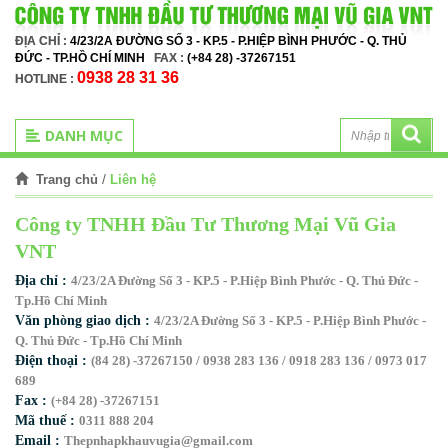
ĐỊA CHỈ :
4/23/2A ĐƯỜNG SỐ 3 - KP.5 - P.HIỆP BÌNH PHƯỚC - Q. THỦ
ĐỨC - TP.HỒ CHÍ MINH
FAX :
(+84 28) -37267151
0938 28 31 36
HOTLINE :
DANH MỤC
/
Liên hệ
Trang chủ
Công ty TNHH Đầu Tư Thương Mại Vũ Gia
VNT
Địa chỉ :
4/23/2A Đường Số 3 - KP.5 - P.Hiệp Bình Phước - Q. Thủ Đức -
Tp.Hồ Chí Minh
Văn phòng giao dịch :
4/23/2A Đường Số 3 - KP.5 - P.Hiệp Bình Phước -
Q. Thủ Đức - Tp.Hồ Chí Minh
Điện thoại :
(84 28) -37267150 / 0938 283 136 / 0918 283 136 / 0973 017
689
Fax :
(+84 28) -37267151
Mã thuế :
0311 888 204
Email :
Thepnhapkhauvugia@gmail.com