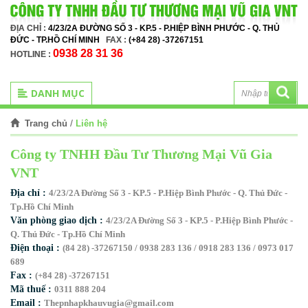
ĐỊA CHỈ :
4/23/2A ĐƯỜNG SỐ 3 - KP.5 - P.HIỆP BÌNH PHƯỚC - Q. THỦ
ĐỨC - TP.HỒ CHÍ MINH
FAX :
(+84 28) -37267151
0938 28 31 36
HOTLINE :
DANH MỤC
/
Liên hệ
Trang chủ
Công ty TNHH Đầu Tư Thương Mại Vũ Gia
VNT
Địa chỉ :
4/23/2A Đường Số 3 - KP.5 - P.Hiệp Bình Phước - Q. Thủ Đức -
Tp.Hồ Chí Minh
Văn phòng giao dịch :
4/23/2A Đường Số 3 - KP.5 - P.Hiệp Bình Phước -
Q. Thủ Đức - Tp.Hồ Chí Minh
Điện thoại :
(84 28) -37267150 / 0938 283 136 / 0918 283 136 / 0973 017
689
Fax :
(+84 28) -37267151
Mã thuế :
0311 888 204
Email :
Thepnhapkhauvugia@gmail.com