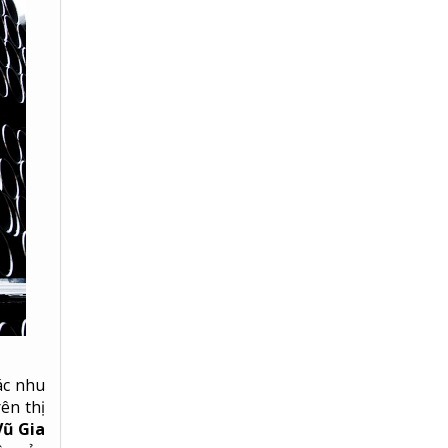
ác nhu
ên thị
Vũ Gia