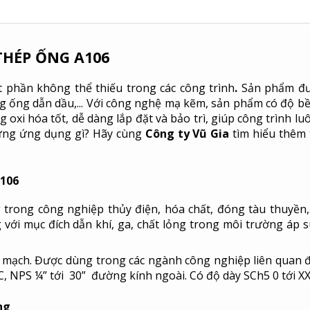
THÉP ỐNG A106
 phần không thể thiếu trong các công trình
.
Sản phẩm đư
g ống dẫn dầu,... Với công nghệ mạ kẽm, sản phẩm có độ bề
 oxi hóa tốt, dễ dàng lắp đặt và bảo trì, giúp công trình lu
ững ứng dụng gì? Hãy cùng
Công ty Vũ Gia
tìm hiểu thêm
A106
 trong công nghiệp thủy điện, hóa chất, đóng tàu thuyền,..
với mục đích dẫn khí, ga, chất lỏng trong môi trường áp s
n mạch. Được dùng trong các ngành công nghiệp liên quan 
C, NPS ¼” tới 30” đường kính ngoài. Có độ dày SCh5 0 tới XX
ống