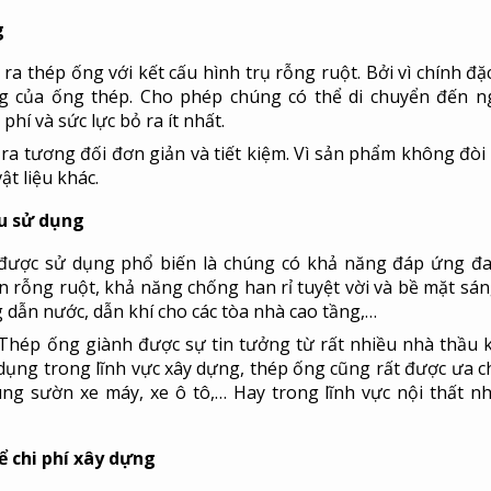
g
ra thép ống với kết cấu hình trụ rỗng ruột. Bởi vì chính đặ
g của ống thép. Cho phép chúng có thể di chuyển đến n
phí và sức lực bỏ ra ít nhất.
ra tương đối đơn giản và tiết kiệm. Vì sản phẩm không đòi 
t liệu khác.
ầu sử dụng
được sử dụng phổ biến là chúng có khả năng đáp ứng đ
òn rỗng ruột, khả năng chống han rỉ tuyệt vời và bề mặt sán
dẫn nước, dẫn khí cho các tòa nhà cao tầng,…
 Thép ống giành được sự tin tưởng từ rất nhiều nhà thầu k
dụng trong lĩnh vực xây dựng, thép ống cũng rất được ưa 
ng sườn xe máy, xe ô tô,… Hay trong lĩnh vực nội thất n
kể chi phí xây dựng