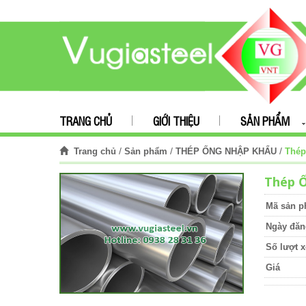
TRANG CHỦ
GIỚI THIỆU
SẢN PHẨM
/
/
/
Thép
Trang chủ
Sản phẩm
THÉP ỐNG NHẬP KHẨU
Thép 
Mã sản 
Ngày đăn
Số lượt 
Giá