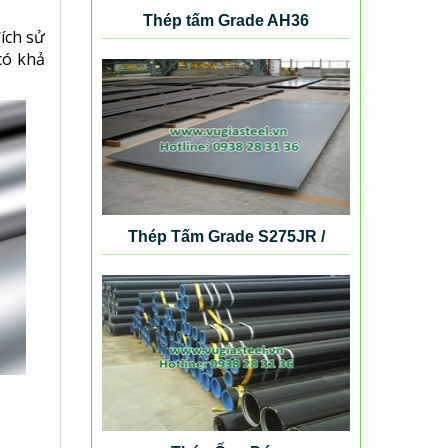
Thép tấm Grade AH36
ích sử
ó khả
Thép Tấm Grade S275JR /
S355K2G4 / S420N / S460NL /
SB410 / SB450 / SM490 / SM520