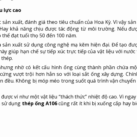
ịu lực cao
 sản xuất, đánh giá theo tiêu chuẩn của Hoa Kỳ. Vì vậy sả
Hay khả năng chịu được tác động từ môi trường. Nếu đư
 thể đạt tuổi thọ 50 đến 100 năm.
à sản xuất sử dụng công nghệ mạ kẽm hiện đại. Để tạo đư
y giúp hạn chế sự tiếp xúc trực tiếp của vật liệu với nước 
 thép.
 nhưng nhờ có kết cấu hình ống cùng thành phần chứa m
ứng vượt trội hơn hẳn so với loại sắt ống xây dựng. Chín
òn đều. Không bị móp méo trong suốt quá trình vận chuyển 
ược ví như một vật liệu “thách thức” nhiệt độ cao. Vì ngay 
nh sử dụng
thép ống A106
cũng rất ít khi bị xuống cấp hay b