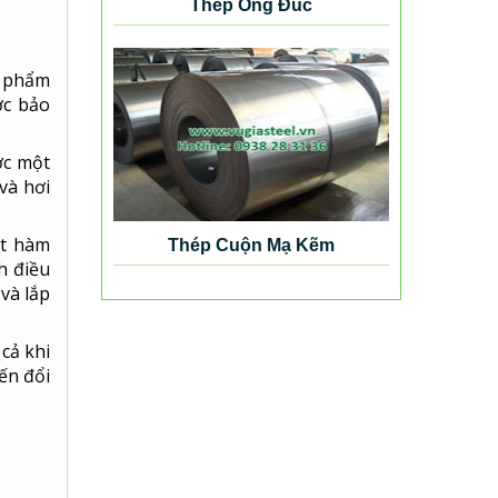
Thép Ống Đúc
n phẩm
ợc bảo
ợc một
và hơi
ột hàm
Thép Cuộn Mạ Kẽm
h điều
và lắp
cả khi
iến đổi