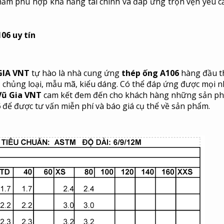
ẩm phù hợp khả năng tài chính và đáp ứng trọn vẹn yêu c
06 uy tín
IA VNT
tự hào là nhà cung ứng
thép ống A106
hàng đầu t
ủ chủng loại, mẫu mã, kiểu dáng. Có thể đáp ứng được mọi 
Vũ Gia
VNT
cam kết đem đến cho khách hàng những sản p
6
để được tư vấn miễn phí và báo giá cụ thể về sản phẩm.