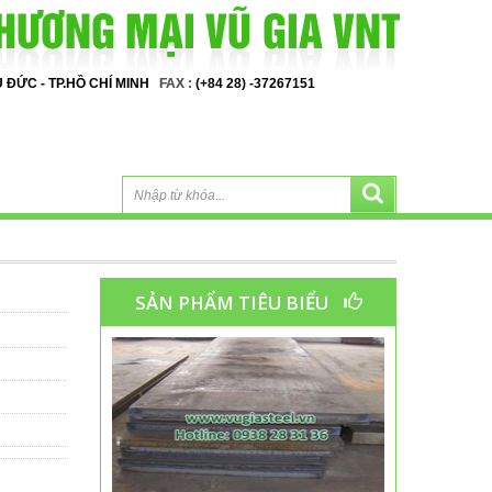
HỦ ĐỨC - TP.HỒ CHÍ MINH
FAX :
(+84 28) -37267151
SẢN PHẨM TIÊU BIỂU