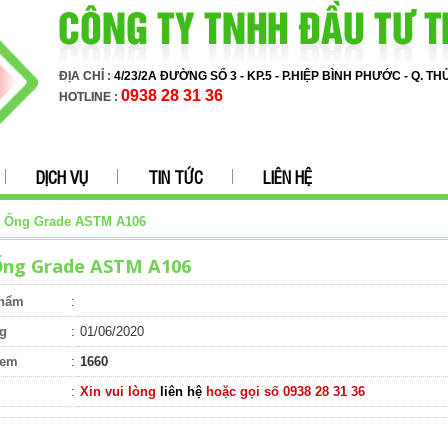
ĐỊA CHỈ :
4/23/2A ĐƯỜNG SỐ 3 - KP.5 - P.HIỆP BÌNH PHƯỚC - Q. T
0938 28 31 36
HOTLINE :
DỊCH VỤ
TIN TỨC
LIÊN HỆ
 Ống Grade ASTM A106
Ống Grade ASTM A106
phẩm
:
g
:
01/06/2020
xem
:
1660
:
Xin vui lòng
liên hệ
hoặc gọi số 0938 28 31 36