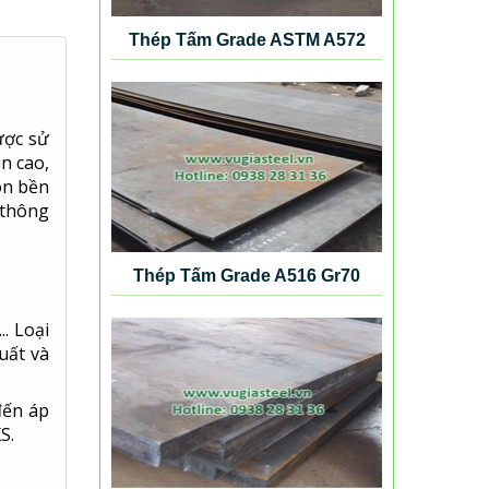
Thép Tấm Grade ASTM A572
Gr50
ợc sử
n cao,
ôn bền
 thông
Thép Tấm Grade A516 Gr70
. Loại
uất và
đến áp
S.