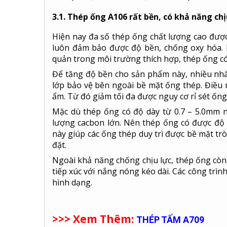
3.1. Thép ống A106 rất bền, có khả năng ch
Hiện nay đa số thép ống chất lượng cao được
luôn đảm bảo được độ bền, chống oxy hóa. 
quản trong môi trường thích hợp, thép ống có
Để tăng độ bền cho sản phẩm này, nhiều nh
lớp bảo vệ bên ngoài bề mặt ống thép. Điều nà
ẩm. Từ đó giảm tối đa được nguy cơ rỉ sét ống
Mặc dù thép ống có độ dày từ 0.7 – 5.0mm
lượng cacbon lớn. Nên thép ống có được độ c
này giúp các ống thép duy trì được bề mặt tr
đặt.
Ngoài khả năng chống chịu lực, thép ống còn đ
tiếp xúc với nắng nóng kéo dài. Các công trì
hình dạng.
>>> Xem Thêm:
THÉP TẤM A709