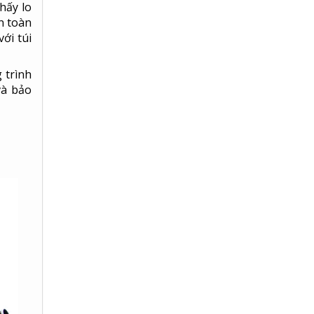
hấy lo
n toàn
ới túi
 trình
và bảo