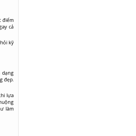
c điểm
gay cả
hỏi kỹ
a dạng
g đẹp.
hi lựa
chuộng
hư làm