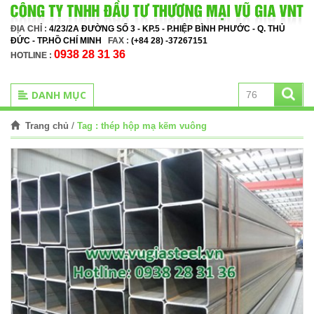
ĐỊA CHỈ :
4/23/2A ĐƯỜNG SỐ 3 - KP.5 - P.HIỆP BÌNH PHƯỚC - Q. THỦ
ĐỨC - TP.HỒ CHÍ MINH
FAX :
(+84 28) -37267151
0938 28 31 36
HOTLINE :
DANH MỤC
/
Tag :
thép hộp mạ kẽm vuông
Trang chủ