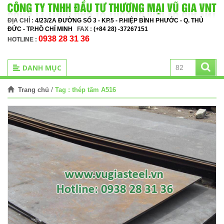
ĐỊA CHỈ :
4/23/2A ĐƯỜNG SỐ 3 - KP.5 - P.HIỆP BÌNH PHƯỚC - Q. THỦ
ĐỨC - TP.HỒ CHÍ MINH
FAX :
(+84 28) -37267151
0938 28 31 36
HOTLINE :
DANH MỤC
/
Tag :
thép tấm A516
Trang chủ