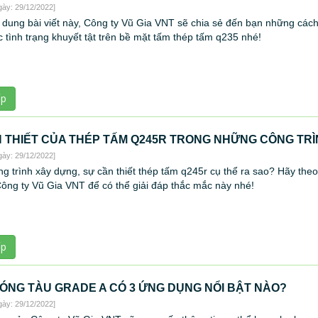
gày: 29/12/2022]
 dung bài viết này, Công ty Vũ Gia VNT sẽ chia sẻ đến bạn những cách
 tình trạng khuyết tật trên bề mặt tấm thép tấm q235 nhé!
ếp
 THIẾT CỦA THÉP TẤM Q245R TRONG NHỮNG CÔNG TR
gày: 29/12/2022]
g trình xây dựng, sự cần thiết thép tấm q245r cụ thể ra sao? Hãy theo
Công ty Vũ Gia VNT để có thể giải đáp thắc mắc này nhé!
ếp
ÓNG TÀU GRADE A CÓ 3 ỨNG DỤNG NỔI BẬT NÀO?
gày: 29/12/2022]