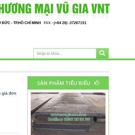
HỦ ĐỨC - TP.HỒ CHÍ MINH
FAX :
(+84 28) -37267151
SẢN PHẨM TIÊU BIỂU
h giá đơn