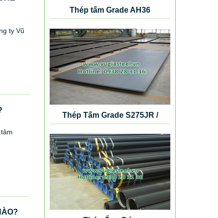
Thép tấm Grade AH36
ng ty Vũ
?
Thép Tấm Grade S275JR /
S355K2G4 / S420N / S460NL /
 tâm
SB410 / SB450 / SM490 / SM520
NÀO?