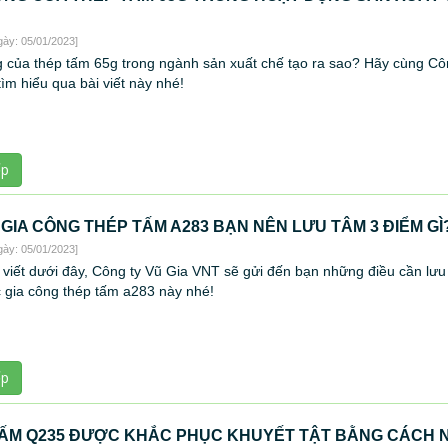
gày: 05/01/2023]
 của thép tấm 65g trong ngành sản xuất chế tạo ra sao? Hãy cùng Cô
ìm hiểu qua bài viết này nhé!
ếp
GIA CÔNG THÉP TẤM A283 BẠN NÊN LƯU TÂM 3 ĐIỂM GÌ
gày: 05/01/2023]
 viết dưới đây, Công ty Vũ Gia VNT sẽ gửi đến bạn những điều cần lưu
c gia công thép tấm a283 này nhé!
ếp
ẤM Q235 ĐƯỢC KHẮC PHỤC KHUYẾT TẬT BẰNG CÁCH 