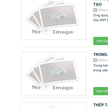
TẠO
[Đăng n
Ứng dụng
Gia VNT t
Xem ti
TRONG 
[Đăng n
Trong bài
trong việ
Xem ti
THÉP T