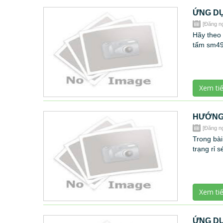
ỨNG DỤ
[Đăng n
Hãy theo 
tấm sm49
Xem ti
HƯỚNG 
[Đăng n
Trong bài
trạng rỉ 
Xem ti
ỨNG DỤ