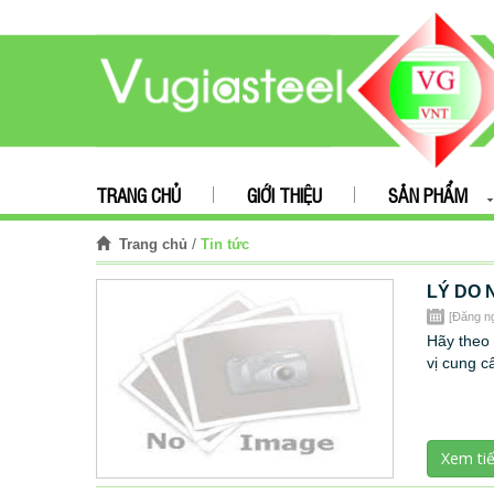
TRANG CHỦ
GIỚI THIỆU
SẢN PHẨM
/
Tin tức
Trang chủ
LÝ DO 
[Đăng n
Hãy theo 
vị cung c
Xem ti