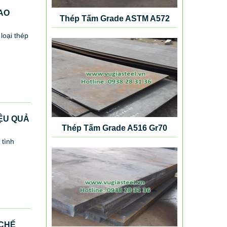
AO
Thép Tấm Grade ASTM A572
Gr50
loại thép
ỆU QUẢ
Thép Tấm Grade A516 Gr70
 tình
 CHẾ