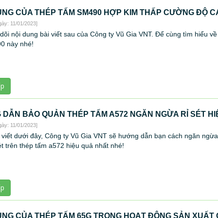
NG CỦA THÉP TẤM SM490 HỢP KIM THẤP CƯỜNG ĐỘ C
gày: 11/01/2023]
dõi nội dung bài viết sau của Công ty Vũ Gia VNT. Để cùng tìm hiểu về 
0 này nhé!
ếp
DẪN BẢO QUẢN THÉP TẤM A572 NGĂN NGỪA RỈ SÉT HI
gày: 11/01/2023]
 viết dưới đây, Công ty Vũ Gia VNT sẽ hướng dẫn bạn cách ngăn ngừa
sét trên thép tấm a572 hiệu quả nhất nhé!
ếp
NG CỦA THÉP TẤM 65G TRONG HOẠT ĐỘNG SẢN XUẤT