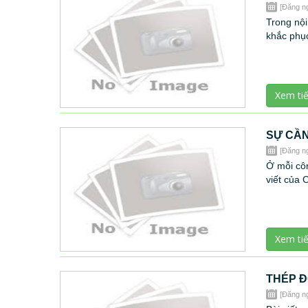
[Đăng n
Trong nội
khắc phục
Xem ti
SỰ CẦN
[Đăng n
Ở mỗi côn
viết của 
Xem ti
THÉP Đ
[Đăng n