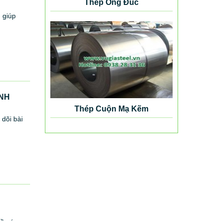
Thép Ống Đúc
 giúp
ÌNH
Thép Cuộn Mạ Kẽm
 dõi bài