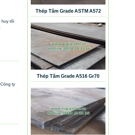
Thép Tấm Grade ASTM A572
Gr50
 huy tối
.
Thép Tấm Grade A516 Gr70
 Công ty