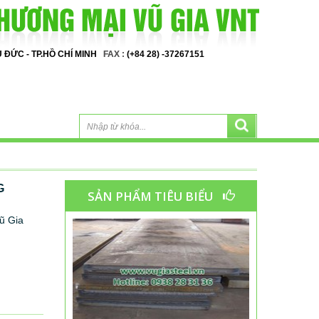
HỦ ĐỨC - TP.HỒ CHÍ MINH
FAX :
(+84 28) -37267151
G
SẢN PHẨM TIÊU BIỂU
ũ Gia