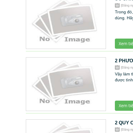
[Đăng n
Trong đó,
dùng. Hãy
Xem ti
2 PHƯƠ
[Đăng n
Vậy làm t
được tình
Xem ti
2 QUY 
[Đăng n