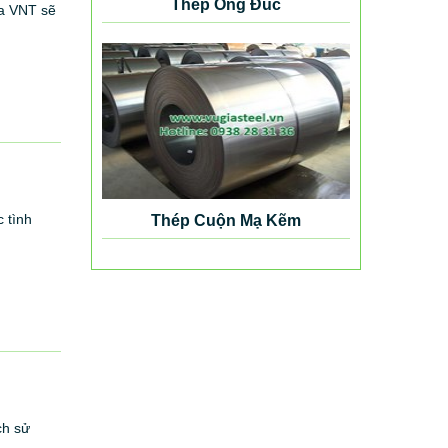
Thép Ống Đúc
ia VNT sẽ
 tình
Thép Cuộn Mạ Kẽm
ch sử