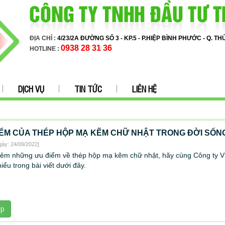
ĐỊA CHỈ :
4/23/2A ĐƯỜNG SỐ 3 - KP.5 - P.HIỆP BÌNH PHƯỚC - Q. T
0938 28 31 36
HOTLINE :
DỊCH VỤ
TIN TỨC
LIÊN HỆ
IỂM CỦA THÉP HỘP MẠ KẼM CHỮ NHẬT TRONG ĐỜI SỐN
gày: 24/09/2022]
thêm những ưu điểm về thép hộp mạ kẽm chữ nhật, hãy cùng Công ty V
iểu trong bài viết dưới đây.
ếp