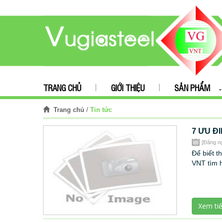
TRANG CHỦ
GIỚI THIỆU
SẢN PHẨM
/
Tin tức
Trang chủ
7 ƯU Đ
[Đăng n
Để biết 
VNT tìm h
Xem ti