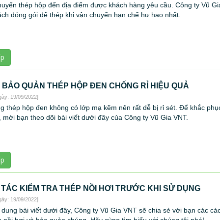
huyển thép hộp đến địa điểm được khách hàng yêu cầu. Công ty Vũ G
ách đóng gói để thép khi vận chuyển hạn chế hư hao nhất.
ếp
 BẢO QUẢN THÉP HỘP ĐEN CHỐNG RỈ HIỆU QUẢ
gày: 19/09/2022]
 thép hộp đen không có lớp mạ kẽm nên rất dễ bị rỉ sét. Để khắc phục
, mời bạn theo dõi bài viết dưới đây của Công ty Vũ Gia VNT.
ếp
 TÁC KIỂM TRA THÉP NỒI HƠI TRƯỚC KHI SỬ DỤNG
gày: 19/09/2022]
 dung bài viết dưới đây, Công ty Vũ Gia VNT sẽ chia sẻ với bạn các cá