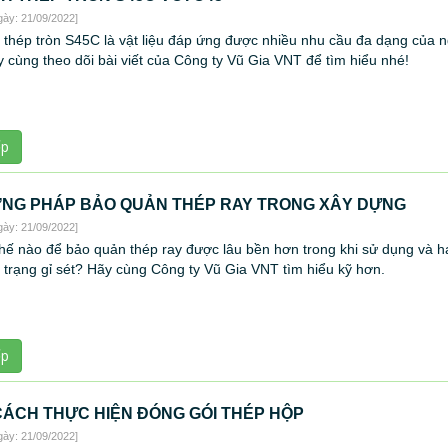
gày: 21/09/2022]
 thép tròn S45C là vật liệu đáp ứng được nhiều nhu cầu đa dạng của 
 cùng theo dõi bài viết của Công ty Vũ Gia VNT để tìm hiểu nhé!
ếp
NG PHÁP BẢO QUẢN THÉP RAY TRONG XÂY DỰNG
gày: 21/09/2022]
hế nào để bảo quản thép ray được lâu bền hơn trong khi sử dụng và h
 trạng gỉ sét? Hãy cùng Công ty Vũ Gia VNT tìm hiểu kỹ hơn.
ếp
CÁCH THỰC HIỆN ĐÓNG GÓI THÉP HỘP
gày: 21/09/2022]