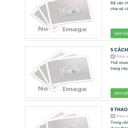
Để vận c
chia sẻ c
Xem ti
5 CÁCH
[Đăng n
Thế nhưng
trạng này
Xem ti
9 THAO
[Đăng n
Trong nội