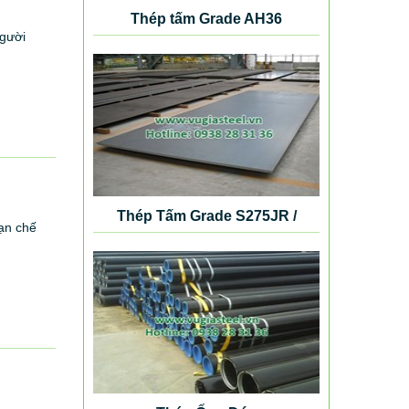
Thép tấm Grade AH36
người
Thép Tấm Grade S275JR /
ạn chế
S355K2G4 / S420N / S460NL /
SB410 / SB450 / SM490 / SM520