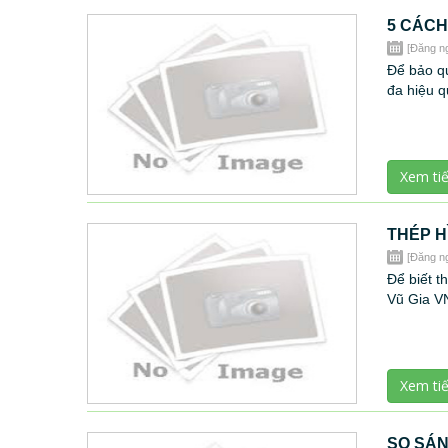
5 CÁCH
[Đăng n
Để bảo qu
đa hiệu q
Xem ti
THÉP H
[Đăng n
Để biết t
Vũ Gia VN
Xem ti
SO SÁN