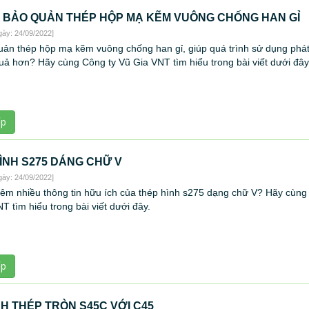
 BẢO QUẢN THÉP HỘP MẠ KẼM VUÔNG CHỐNG HAN GỈ
gày: 24/09/2022]
ản thép hộp mạ kẽm vuông chống han gỉ, giúp quá trình sử dụng phát
uả hơn? Hãy cùng Công ty Vũ Gia VNT tìm hiểu trong bài viết dưới đây
ếp
ÌNH S275 DÁNG CHỮ V
gày: 24/09/2022]
hêm nhiều thông tin hữu ích của thép hình s275 dạng chữ V? Hãy cùng
T tìm hiểu trong bài viết dưới đây.
ếp
H THÉP TRÒN S45C VỚI C45