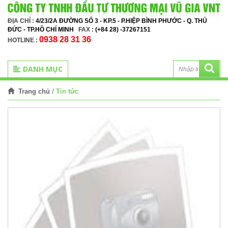
ĐỊA CHỈ :
4/23/2A ĐƯỜNG SỐ 3 - KP.5 - P.HIỆP BÌNH PHƯỚC - Q. THỦ
ĐỨC - TP.HỒ CHÍ MINH
FAX :
(+84 28) -37267151
0938 28 31 36
HOTLINE :
DANH MỤC
/
Tin tức
Trang chủ