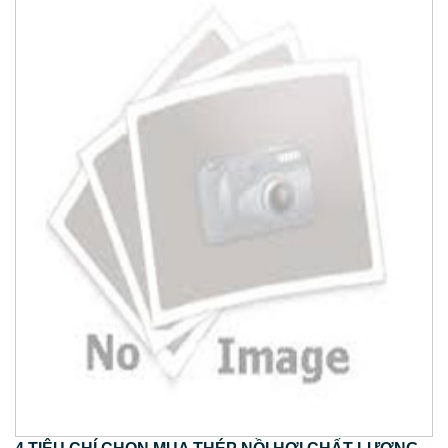
4 TIÊU CHÍ CHỌN MUA THÉP NỒI HƠI CHẤT LƯỢNG