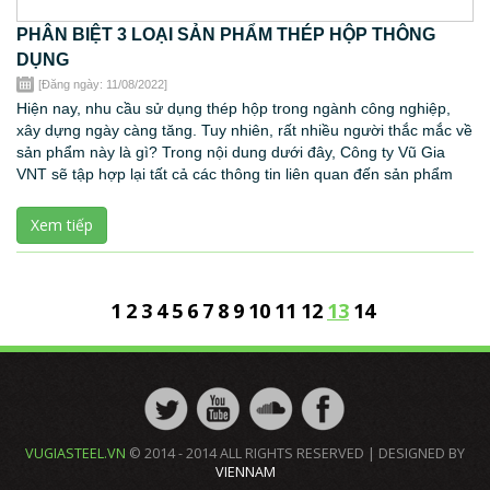
PHÂN BIỆT 3 LOẠI SẢN PHẨM THÉP HỘP THÔNG
DỤNG
[Đăng ngày: 11/08/2022]
Hiện nay, nhu cầu sử dụng thép hộp trong ngành công nghiệp,
xây dựng ngày càng tăng. Tuy nhiên, rất nhiều người thắc mắc về
sản phẩm này là gì? Trong nội dung dưới đây, Công ty Vũ Gia
VNT sẽ tập hợp lại tất cả các thông tin liên quan đến sản phẩm
này.
Xem tiếp
1
2
3
4
5
6
7
8
9
10
11
12
13
14
VUGIASTEEL.VN
© 2014 - 2014 ALL RIGHTS RESERVED | DESIGNED BY
VIENNAM