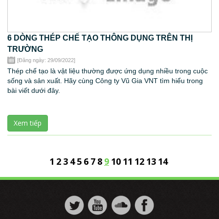
6 DÒNG THÉP CHẾ TẠO THÔNG DỤNG TRÊN THỊ
TRƯỜNG
[Đăng ngày: 29/09/2022]
Thép chế tạo là vật liệu thường được ứng dụng nhiều trong cuộc
sống và sản xuất. Hãy cùng Công ty Vũ Gia VNT tìm hiểu trong
bài viết dưới đây.
Xem tiếp
1
2
3
4
5
6
7
8
9
10
11
12
13
14