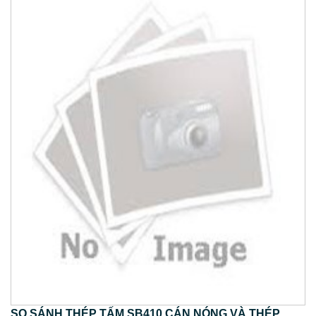
SO SÁNH THÉP TẤM SB410 CÁN NÓNG VÀ THÉP