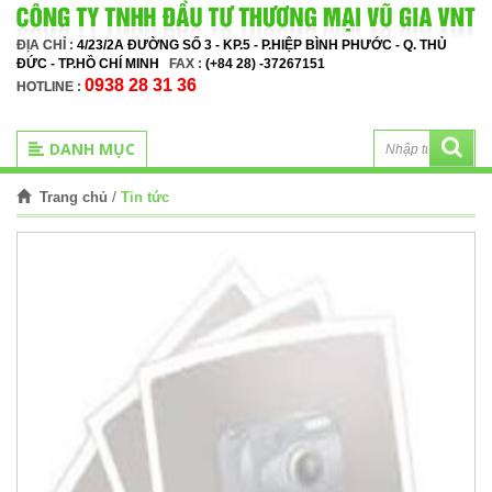
ĐỊA CHỈ :
4/23/2A ĐƯỜNG SỐ 3 - KP.5 - P.HIỆP BÌNH PHƯỚC - Q. THỦ
ĐỨC - TP.HỒ CHÍ MINH
FAX :
(+84 28) -37267151
0938 28 31 36
HOTLINE :
DANH MỤC
/
Tin tức
Trang chủ