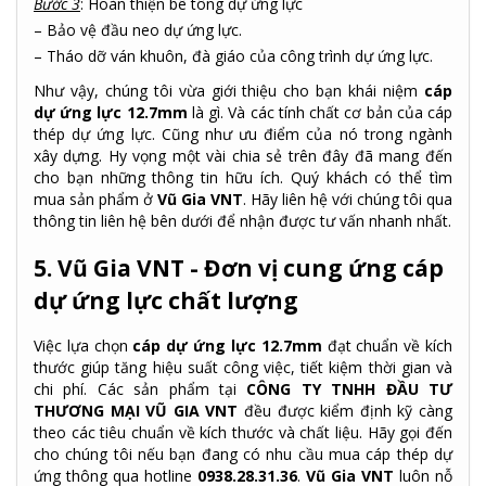
Bước 3
: Hoàn thiện bê tông dự ứng lực
– Bảo vệ đầu neo dự ứng lực.
– Tháo dỡ ván khuôn, đà giáo của công trình dự ứng lực.
Như vậy, chúng tôi vừa giới thiệu cho bạn khái niệm
cáp
dự ứng lực 12.7mm
là gì. Và các tính chất cơ bản của cáp
thép dự ứng lực. Cũng như ưu điểm của nó trong ngành
xây dựng. Hy vọng một vài chia sẻ trên đây đã mang đến
cho bạn những thông tin hữu ích.
Quý khách có thể tìm
mua sản phẩm ở
Vũ Gia VNT
. Hãy liên hệ với chúng tôi qua
thông tin liên hệ bên dưới để nhận được tư vấn nhanh nhất.
5. Vũ Gia VNT - Đơn vị cung ứng cáp
dự ứng lực chất lượng
Việc lựa chọn
cáp dự ứng lực 12.7mm
đạt chuẩn về kích
thước giúp tăng hiệu suất công việc, tiết kiệm thời gian và
chi phí. Các sản phẩm
tại
CÔNG TY TNHH ĐẦU TƯ
THƯƠNG MẠI VŨ GIA VNT
đ
ều được kiểm định kỹ càng
theo các tiêu chuẩn về kích thước và chất liệu. Hãy gọi đến
cho chúng tôi nếu bạn đang có nhu cầu mua cáp thép dự
ứng thông qua hotline
0938.28.31.36
.
Vũ Gia VNT
luôn nỗ