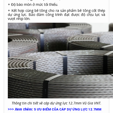
+ Độ bào mòn ở mức tối thiểu.
+ Kết hợp cùng bê tông cho ra sản phẩm bê tông cốt thép
dự ứng lực. Bảo đảm công trình đạt được độ chịu lực và
vượt nhịp lớn.
Thông tin chi tiết về cáp dự ứng lực 12.7mm Vũ Gia VNT.
>>> Xem thêm:
5 ƯU ĐIỂM CỦA CÁP DỰ ỨNG LỰC 12.7MM