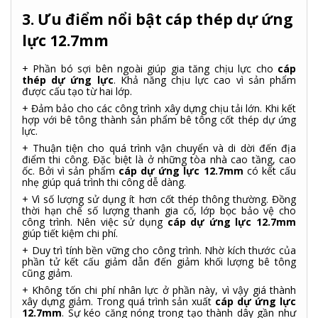
3. Ưu điểm nổi bật cáp thép dự ứng
lực 12.7mm
+ Phần bó sợi bên ngoài giúp gia tăng chịu lực cho
cáp
thép dự ứng lực
. Khả năng chịu lực cao vì sản phẩm
được cấu tạo từ hai lớp.
+ Đảm bảo cho các công trình xây dựng chịu tải lớn. Khi kết
hợp với bê tông thành sản phẩm bê tông cốt thép dự ứng
lực.
+ Thuận tiện cho quá trình vận chuyển và di dời đến địa
điểm thi công. Đặc biệt là ở những tòa nhà cao tầng, cao
ốc. Bởi vì sản phẩm
cáp dự ứng lực 12.7mm
có kết cấu
nhẹ giúp quá trình thi công dễ dàng.
+ Vì số lượng sử dụng ít hơn cốt thép thông thường. Đồng
thời hạn chế số lượng thanh gia cố, lớp bọc bảo vệ cho
công trình. Nên việc sử dụng
cáp dự ứng lực 12.7mm
giúp tiết kiệm chi phí.
+ Duy trì tính bền vững cho công trình. Nhờ kích thước của
phần tử kết cấu giảm dẫn đến giảm khối lượng bê tông
cũng giảm.
+ Không tốn chi phí nhân lực ở phần này, vì vậy giá thành
xây dựng giảm. Trong quá trình sản xuất
cáp dự ứng lực
12.7mm
.
Sự kéo căng nóng trong tạo thành dây gần như