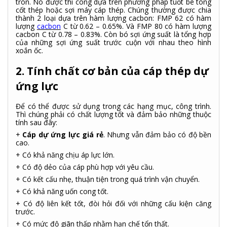
tròn. Nó được thi công dựa trên phương pháp tuốt bê tông
cốt thép hoặc sợi máy cáp thép. Chúng thường được chia
thành 2 loại dựa trên hàm lượng cacbon: FMP 62 có hàm
lượng
cacbon
C từ 0.62 – 0.65%. Và FMP 80 có hàm lượng
cacbon C từ 0.78 – 0.83%. Còn bó sợi ứng suất là tổng hợp
của những sợi ứng suất trước cuộn với nhau theo hình
xoắn ốc.
2. Tính chất cơ bản của cáp thép dự
ứng lực
Để có thể được sử dụng trong các hạng mục, công trình.
Thì chúng phải có chất lượng tốt và đảm bảo những thuộc
tính sau đây:
+
Cáp dự ứng lực giá rẻ
. Nhưng vẫn đảm bảo có độ bền
cao.
+ Có khả năng chịu áp lực lớn.
+ Có độ dẻo của cáp phù hợp với yêu cầu.
+ Có kết cấu nhẹ, thuận tiện trong quá trình vận chuyển.
+ Có khả năng uốn cong tốt.
+ Có độ liên kết tốt, đòi hỏi đối với những cấu kiện căng
trước.
+ Có mức độ giãn thấp nhằm hạn chế tổn thất.