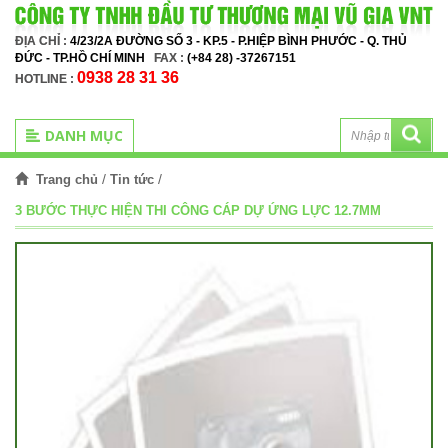
ĐỊA CHỈ :
4/23/2A ĐƯỜNG SỐ 3 - KP.5 - P.HIỆP BÌNH PHƯỚC - Q. THỦ
ĐỨC - TP.HỒ CHÍ MINH
FAX :
(+84 28) -37267151
0938 28 31 36
HOTLINE :
DANH MỤC
/
/
Trang chủ
Tin tức
3 BƯỚC THỰC HIỆN THI CÔNG CÁP DỰ ỨNG LỰC 12.7MM