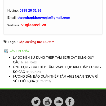
Hotline:
0938 28 31 36
Email:
thepnhapkhauvugia@gmail.com
vugiasteel.vn
Website:
Tags :
Cáp dự ứng lực 12.7mm
CÁC TIN KHÁC
LÝ DO NÊN SỬ DỤNG THÉP TẤM S275 CẮT ĐÚNG QUY
(11/01/2023)
CÁCH
ỨNG DỤNG CỦA THÉP TẤM SM490 HỢP KIM THẤP CƯỜNG
(11/01/2023)
ĐỘ CAO
HƯỚNG DẪN BẢO QUẢN THÉP TẤM A572 NGĂN NGỪA RỈ
(11/01/2023)
SÉT HIỆU QUẢ