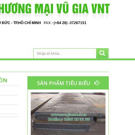
HỦ ĐỨC - TP.HỒ CHÍ MINH
FAX :
(+84 28) -37267151
MÒN
SẢN PHẨM TIÊU BIỂU