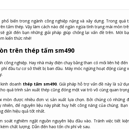
 phổ biến trong ngành công nghiệp nặng và xây dựng. Trong quá t
trên tấm thép. Vậy làm cách nào để ngăn ngừa tình trạng mài mòn tr
sẽ gửi đến bạn những giải pháp giúp chống lại vấn đề trên. Mời b
êm kiến thức nhé!
 mòn trên thép tấm sm490
nh công nghiệp. Hay nhà máy điện chạy bằng than có mối liên hệ đến
 phí đầu tư cơ sở thiết bị ban đầu. Máy móc ngừng hoạt động cùng vớ
y.
h kinh doanh
thép tấm sm490
. Giải pháp hỗ trợ vấn đề này là sử dụ
cho quá trình sản xuất thép cũng đóng một vai trò vô cùng quan trọng
ài mòn được nhiều đơn vị sản xuất lựa chọn. Bởi chúng có những đ
uy nhiên, để nguyên liệu này phát huy hết công năng của chúng. Bạn
g đến hiệu quả tốt nhất.
ểm soát nghiêm ngặt nguồn nguyên liệu đầu vào. Tránh việc tiết ki
kém chất lượng. Dẫn đến hao tổn chi phí về sau.