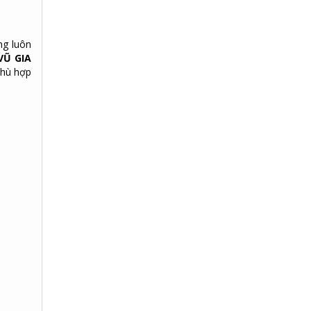
ng luôn
VŨ GIA
phù hợp