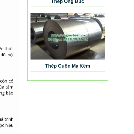
Thép Ống Đúc
ến thức
dõi nội
Thép Cuộn Mạ Kẽm
còn có
của tấm
àng bảo
á trình
ợc hiệu