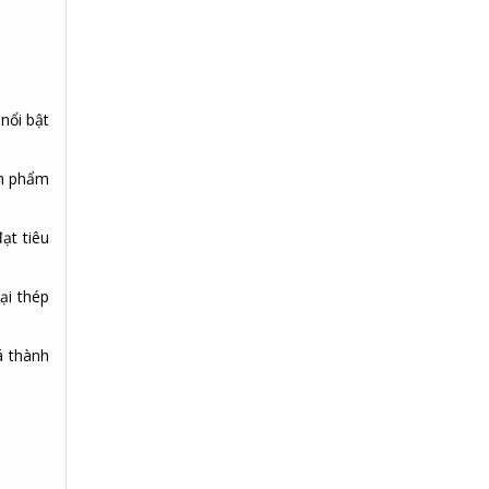
nổi bật
ản phẩm
ạt tiêu
ại thép
á thành