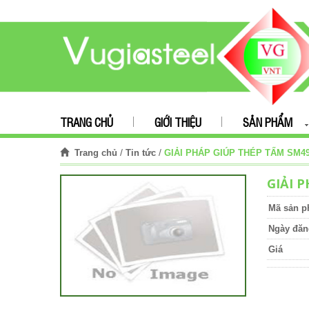
TRANG CHỦ
GIỚI THIỆU
SẢN PHẨM
/
/
GIẢI PHÁP GIÚP THÉP TẤM SM4
Trang chủ
Tin tức
GIẢI 
Mã sản 
Ngày đăn
Giá