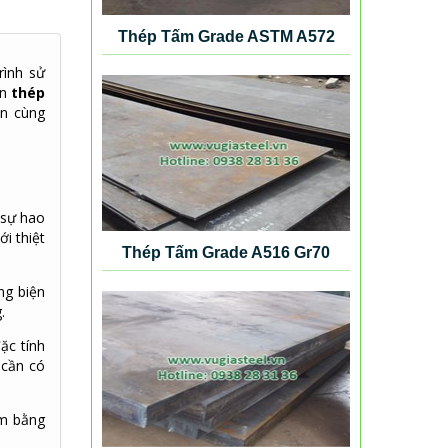
Thép Tấm Grade ASTM A572
Gr50
rình sử
ên
thép
ạn cùng
 sự hao
i thiệt
Thép Tấm Grade A516 Gr70
ng biện
.
ặc tính
 cần có
ệm bằng