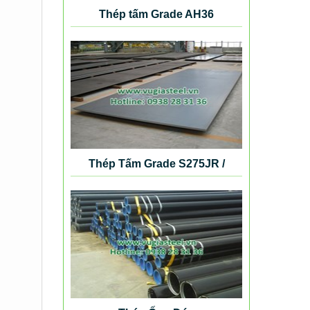
Thép tấm Grade AH36
Thép Tấm Grade S275JR /
S355K2G4 / S420N / S460NL /
SB410 / SB450 / SM490 / SM520