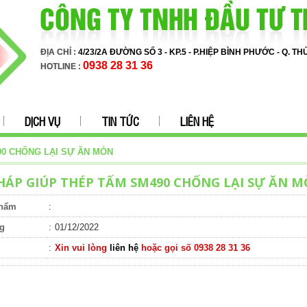
ĐỊA CHỈ :
4/23/2A ĐƯỜNG SỐ 3 - KP.5 - P.HIỆP BÌNH PHƯỚC - Q. T
0938 28 31 36
HOTLINE :
DỊCH VỤ
TIN TỨC
LIÊN HỆ
90 CHỐNG LẠI SỰ ĂN MÒN
PHÁP GIÚP THÉP TẤM SM490 CHỐNG LẠI SỰ ĂN 
phẩm
:
g
:
01/12/2022
:
Xin vui lòng
liên hệ
hoặc gọi số 0938 28 31 36