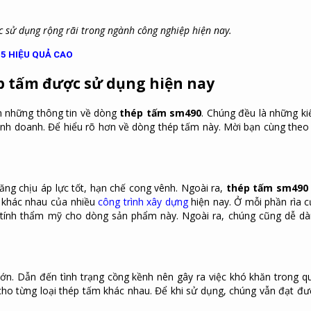
sử dụng rộng rãi trong ngành công nghiệp hiện nay.
5 HIỆU QUẢ CAO
p tấm được sử dụng hiện nay
n những thông tin về dòng
thép tấm sm490
. Chúng đều là những ki
inh doanh. Để hiểu rõ hơn về dòng thép tấm này. Mời bạn cùng theo 
g chịu áp lực tốt, hạn chế cong vênh. Ngoài ra,
thép tấm sm490
u khác nhau của nhiều
công trình xây dựng
hiện nay. Ở mỗi phần rìa 
m tính thẩm mỹ cho dòng sản phẩm này. Ngoài ra, chúng cũng dễ d
ớn. Dẫn đến tình trạng cồng kềnh nên gây ra việc khó khăn trong qu
cho từng loại thép tấm khác nhau. Để khi sử dụng, chúng vẫn đạt đư