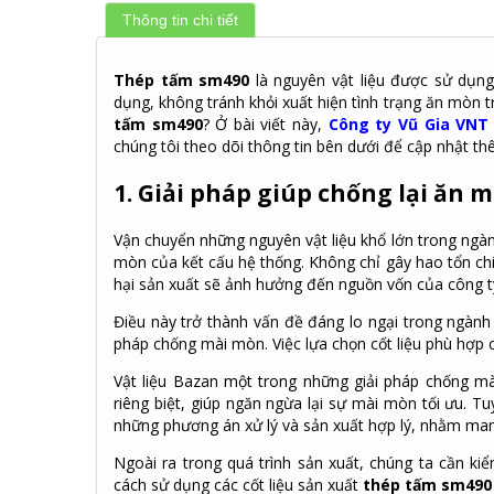
Thông tin chi tiết
Thép tấm sm490
là nguyên vật liệu được sử dụng
dụng, không tránh khỏi xuất hiện tình trạng ăn mòn 
tấm sm490
? Ở bài viết này,
Công ty Vũ Gia VNT
chúng tôi theo dõi thông tin bên dưới để cập nhật th
1. Giải pháp giúp chống lại ăn
Vận chuyển những nguyên vật liệu khổ lớn trong ngà
mòn của kết cấu hệ thống. Không chỉ gây hao tổn chi
hại sản xuất sẽ ảnh hưởng đến nguồn vốn của công t
Điều này trở thành vấn đề đáng lo ngại trong ngàn
pháp chống mài mòn. Việc lựa chọn cốt liệu phù hợp 
Vật liệu Bazan một trong những giải pháp chống m
riêng biệt, giúp ngăn ngừa lại sự mài mòn tối ưu. T
những phương án xử lý và sản xuất hợp lý, nhằm man
Ngoài ra trong quá trình sản xuất, chúng ta cần ki
cách sử dụng các cốt liệu sản xuất
thép tấm sm490