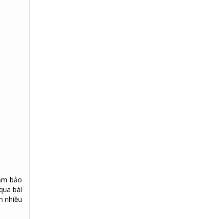
đảm bảo
qua bài
n nhiều