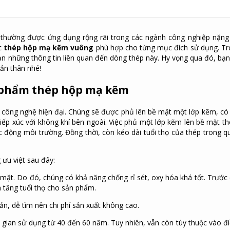
u thường được ứng dụng rộng rãi trong các ngành công nghiệp nặng
ợc
thép hộp mạ kẽm vuông
phù hợp cho từng mục đích sử dụng. Tr
ạn những thông tin liên quan đến dòng thép này. Hy vọng qua đó, bạn
ản thân nhé!
n phẩm thép hộp mạ kẽm
công nghệ hiện đại. Chúng sẽ được phủ lên bề mặt một lớp kẽm, có
tiếp xúc với không khí bên ngoài. Việc phủ một lớp kẽm lên bề mặt th
c động môi trường. Đồng thời, còn kéo dài tuổi thọ của thép trong qu
ưu việt sau đây:
ặt. Do đó, chúng có khả năng chống rỉ sét, oxy hóa khá tốt. Trước 
a tăng tuổi thọ cho sản phẩm.
ản, dễ tìm nên chi phí sản xuất không cao.
i gian sử dụng từ 40 đến 60 năm. Tuy nhiên, vẫn còn tùy thuộc vào đi