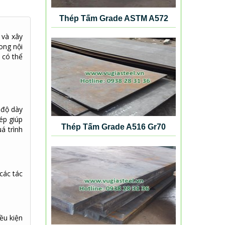
Thép Tấm Grade ASTM A572
Gr50
 và xây
ong nội
 có thể
 độ dày
ép giúp
Thép Tấm Grade A516 Gr70
á trình
các tác
ều kiện