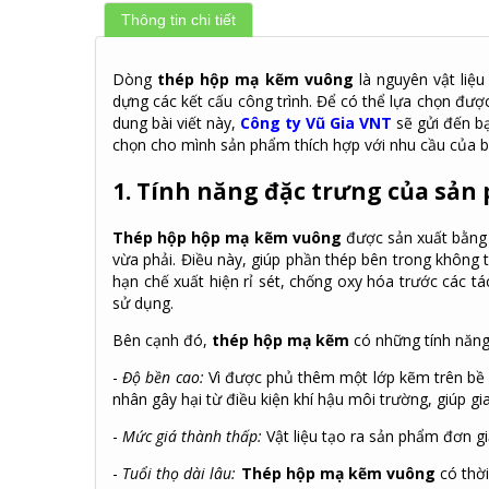
Thông tin chi tiết
Dòng
thép hộp mạ kẽm vuông
là nguyên vật liệ
dựng các kết cấu công trình. Để có thể lựa chọn đư
dung bài viết này,
Công ty Vũ Gia VNT
sẽ gửi đến b
chọn cho mình sản phẩm thích hợp với nhu cầu của b
1. Tính năng đặc trưng của sả
Thép hộp hộp mạ kẽm vuông
được sản xuất bằng 
vừa phải. Điều này, giúp phần thép bên trong không 
hạn chế xuất hiện rỉ sét, chống oxy hóa trước các tá
sử dụng.
Bên cạnh đó,
thép hộp mạ kẽm
có những tính năng 
-
Độ bền cao:
Vì được phủ thêm một lớp kẽm trên bề m
nhân gây hại từ điều kiện khí hậu môi trường, giúp gi
-
Mức giá thành thấp:
Vật liệu tạo ra sản phẩm đơn gi
-
Tuổi thọ dài lâu:
Thép hộp mạ kẽm vuông
có thờ