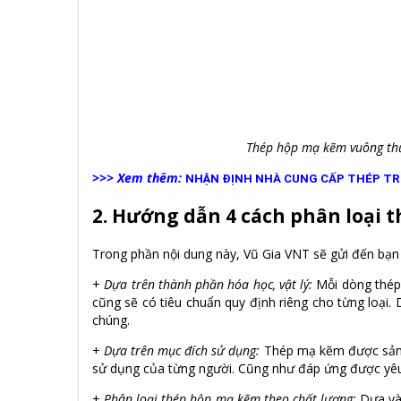
Thép hộp mạ kẽm vuông thư
>>> Xem thêm:
NHẬN ĐỊNH NHÀ CUNG CẤP THÉP TRÒ
2. Hướng dẫn 4 cách phân loại
Trong phần nội dung này, Vũ Gia VNT sẽ gửi đến bạn
+
Dựa trên thành phần hóa học, vật lý:
Mỗi dòng thép 
cũng sẽ có tiêu chuẩn quy định riêng cho từng loại.
chúng.
+
Dựa trên mục đích sử dụng:
Thép mạ kẽm được sản x
sử dụng của từng người. Cũng như đáp ứng được yêu c
+
Phân loại thép hộp mạ kẽm theo chất lượng:
Dựa và