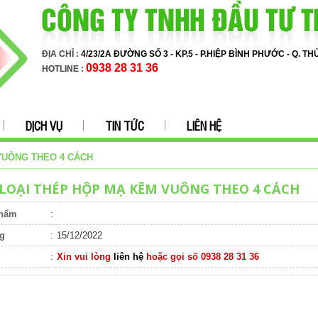
ĐỊA CHỈ :
4/23/2A ĐƯỜNG SỐ 3 - KP.5 - P.HIỆP BÌNH PHƯỚC - Q. T
0938 28 31 36
HOTLINE :
DỊCH VỤ
TIN TỨC
LIÊN HỆ
VUÔNG THEO 4 CÁCH
LOẠI THÉP HỘP MẠ KẼM VUÔNG THEO 4 CÁCH
phẩm
:
g
:
15/12/2022
:
Xin vui lòng
liên hệ
hoặc gọi số 0938 28 31 36