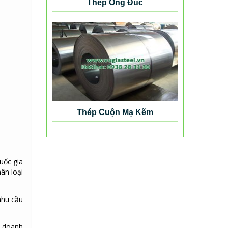
Thép Ống Đúc
Thép Cuộn Mạ Kẽm
uốc gia
ân loại
nhu cầu
h doanh