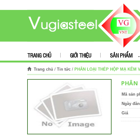
TRANG CHỦ
GIỚI THIỆU
SẢN PHẨM
/
/
PHÂN LOẠI THÉP HỘP MẠ KẼM 
Trang chủ
Tin tức
PHÂN 
Mã sản 
Ngày đăn
Giá