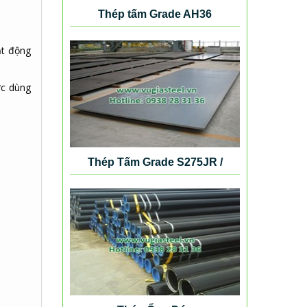
Thép tấm Grade AH36
ạt động
ợc dùng
Thép Tấm Grade S275JR /
S355K2G4 / S420N / S460NL /
SB410 / SB450 / SM490 / SM520