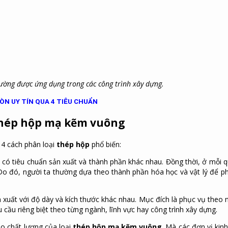
ờng được ứng dụng trong các công trình xây dựng.
N UY TÍN QUA 4 TIÊU CHUẨN
 thép hộp mạ kẽm vuông
 4 cách phân loại
thép hộp
phổ biến:
có tiêu chuẩn sản xuất và thành phần khác nhau. Đồng thời, ở mỗi q
 Do đó, người ta thường dựa theo thành phần hóa học và vật lý để ph
uất với độ dày và kích thước khác nhau. Mục đích là phục vụ theo 
ầu riêng biệt theo từng ngành, lĩnh vực hay công trình xây dựng.
o chất lượng của loại
thép hộp mạ kẽm vuông
. Mà các đơn vị kin