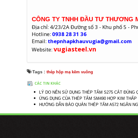
CÔNG TY TNHH ĐẦU TƯ THƯƠNG M
Địa chỉ: 4/23/2A Đường số 3 - Khu phố 5 - 
Hotline:
0938 28 31 36
Email:
thepnhapkhauvugia@gmail.com
vugiasteel.vn
Website:
Tags :
thép hộp mạ kẽm vuông
CÁC TIN KHÁC
LÝ DO NÊN SỬ DỤNG THÉP TẤM S275 CẮT ĐÚNG
ỨNG DỤNG CỦA THÉP TẤM SM490 HỢP KIM THẤ
HƯỚNG DẪN BẢO QUẢN THÉP TẤM A572 NGĂN NG