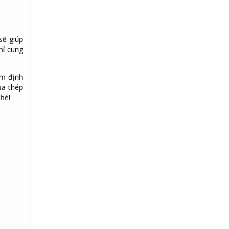
sẽ giúp
hỉ cung
ểm định
ua thép
hé!