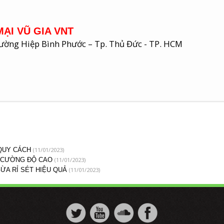
ẠI VŨ GIA VNT
Phường Hiệp Bình Phước – Tp. Thủ Đức - TP. HCM
(11/01/2023)
 QUY CÁCH
(11/01/2023)
P CƯỜNG ĐỘ CAO
(11/01/2023)
ỪA RỈ SÉT HIỆU QUẢ