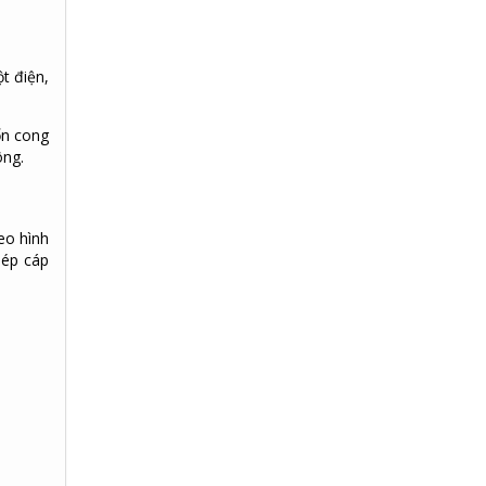
t điện,
ốn cong
ông.
eo hình
hép cáp