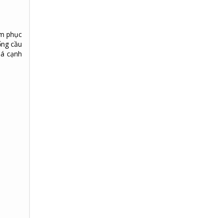
ẩm phục
ống cầu
iá cạnh