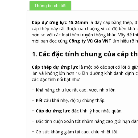
Thông tin chi tiết
Cáp dự ứng lực 15.24mm
là dây cáp bằng thép, đ
cáp thép này rất được ưa chuộng vì có độ bền khá c
hơn so với các loại thép truyền thống khác. Vậy để t
mời bạn đọc cùng
Công ty Vũ Gia VNT
tìm hiểu rõ 
1. Các đặc tính chung của cáp t
Cáp thép dự ứng lực
l
à một bó các sợi có lõi ở g
lần và không lớn hơn 16 lần đường kính danh định 
các đặc tính nổi bật như:
+ Khả năng chịu lực rất cao, vượt nhịp lớn.
+ Kết cấu khá nhẹ, độ tự chùng thấp.
+
Cáp dự ứng lực
đặc tính lý học nhất quán.
+ Đặc tính cuộn xoắn tốt nhằm nâng cao giới hạn đàn
+ Có sức kháng giảm tải cao, chịu nhiệt tốt.