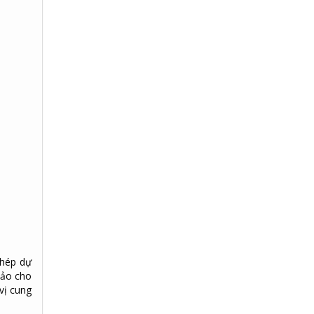
thép dự
bảo cho
vị cung