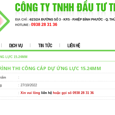
ĐỊA CHỈ :
4/23/2A ĐƯỜNG SỐ 3 - KP.5 - P.HIỆP BÌNH PHƯỚC - Q. T
0938 28 31 36
HOTLINE :
DỊCH VỤ
TIN TỨC
LIÊN HỆ
NG LỰC 15.24MM
RÌNH THI CÔNG CÁP DỰ ỨNG LỰC 15.24MM
phẩm
:
g
:
27/10/2022
:
Xin vui lòng
liên hệ
hoặc gọi số 0938 28 31 36