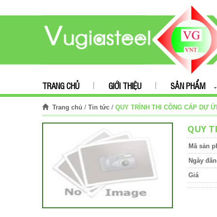
TRANG CHỦ
GIỚI THIỆU
SẢN PHẨM
/
/
QUY TRÌNH THI CÔNG CÁP DỰ Ứ
Trang chủ
Tin tức
QUY T
Mã sản 
Ngày đăn
Giá