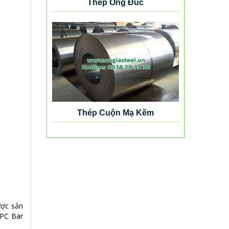
Thép Ống Đúc
Thép Cuộn Mạ Kẽm
ược sản
 PC Bar