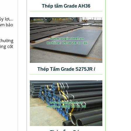
Thép tấm Grade AH36
lợi,...
đảm bảo
 thường
ông cốt
Thép Tấm Grade S275JR /
S355K2G4 / S420N / S460NL /
SB410 / SB450 / SM490 / SM520