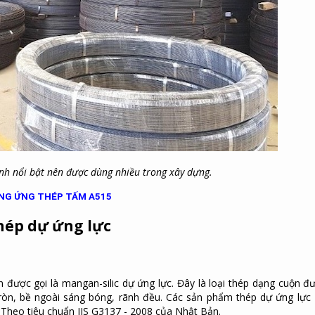
ính nổi bật nên được dùng nhiều trong xây dựng.
UNG ỨNG THÉP TẤM A515
thép dự ứng lực
 được gọi là mangan-silic dự ứng lực. Đây là loại thép dạng cuộn đ
 tròn, bề ngoài sáng bóng, rãnh đều. Các sản phẩm thép dự ứng lực
 Theo tiêu chuẩn JIS G3137 - 2008 của Nhật Bản.