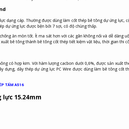
and
lực dạng cáp. Thường được dùng làm cốt thép bê tông dự ứng lực, cộ
ép dự ứng lực
được bện bởi 7 sợi, có độ chùng thấp.
 chống ăn mòn tốt. Ít ma sát hơn với các gân không nối và dễ dàng u
ất bê tông thành bê tông cốt thép tiết kiệm vật liệu, thời gian thi c
hông có hợp kim. Với hàm lượng cacbon dưới 0,6%, được sản xuất th
ây dựng, dây thép dự ứng lực PC Wire được dùng làm bê tông cốt t
ÉP TẤM A516
g lực 15.24mm