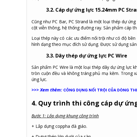
3
.2. Cáp dự ứng lực 15.24mm PC Str
Cũng như PC Bar, PC Strand là một loại thép dự ứng 
cột viễn thông, hệ thống đường ray. Sản phẩm c
áp th
Loại thép này có các ưu điểm nổi trội như có độ bền
hình dạng theo mục đích sử dụng. Được sử dụng sản xu
3
.3. Dây thép dự ứng lực PC Wire
Sản phẩm PC Wire là một loại thép dây dự ứng lực k
tròn cuộn đều và không tráng phủ mạ kẽm. Trong x
ứng lực.
>>> Xem thêm:
CÔNG DỤNG NỔI TRỘI CỦA DÒNG TH
4. Quy trình thi công cáp dự ứn
Bước 1: Lắp dựng khung công trình
+ Lắp dựng coppha đà giáo.
+ Dựng thép lớp dưới của sàn.