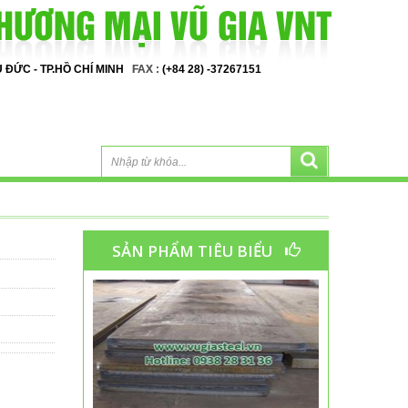
HỦ ĐỨC - TP.HỒ CHÍ MINH
FAX :
(+84 28) -37267151
SẢN PHẨM TIÊU BIỂU