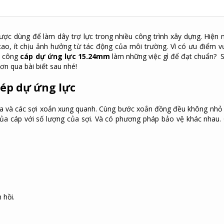
ược dùng để làm dây trợ lực trong nhiều công trình xây dựng. Hiện n
ao, ít chịu ảnh hưởng từ tác động của môi trường. Vì có ưu điểm vư
hi công
c
áp dự ứng lực 15.24mm
làm những việc gì để đạt chuẩn? 
hơn qua bài biết sau nhé!
hép dự ứng lực
iữa và các sợi xoắn xung quanh. Cùng bước xoắn đồng đều không nhỏ
của cáp với số lượng của sợi. Và có phương pháp bảo vệ khác nhau.
 hồi.