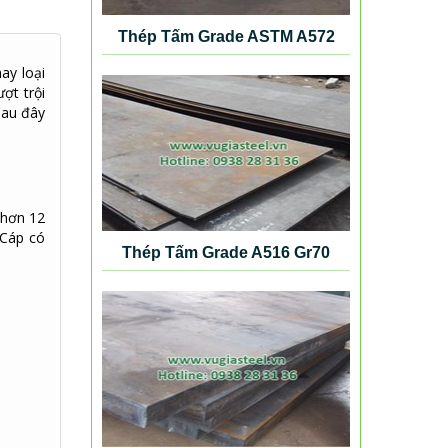
Thép Tấm Grade ASTM A572
Gr50
ay loại
ợt trội
Sau đây
 hơn 12
 Cáp có
Thép Tấm Grade A516 Gr70