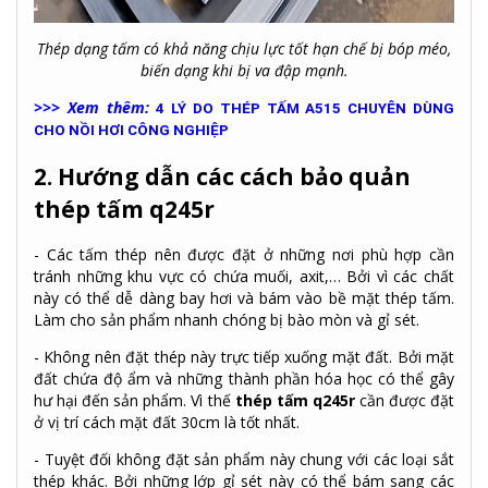
Thép dạng tấm có khả năng chịu lực tốt hạn chế bị bóp méo,
biến dạng khi bị va đập mạnh.
>>> Xem thêm:
4 LÝ DO THÉP TẤM A515 CHUYÊN DÙNG
CHO NỒI HƠI CÔNG NGHIỆP
2. Hướng dẫn các cách bảo quản
thép tấm q245r
- Các tấm thép nên được đặt ở những nơi phù hợp cần
tránh những khu vực có chứa muối, axit,… Bởi vì các chất
này có thể dễ dàng bay hơi và bám vào bề mặt thép tấm.
Làm cho sản phẩm nhanh chóng bị bào mòn và gỉ sét.
- Không nên đặt thép này trực tiếp xuống mặt đất. Bởi mặt
đất chứa độ ẩm và những thành phần hóa học có thể gây
hư hại đến sản phẩm. Vì thế
thép tấm q245r
cần được đặt
ở vị trí cách mặt đất 30cm là tốt nhất.
- Tuyệt đối không đặt sản phẩm này chung với các loại sắt
thép khác. Bởi những lớp gỉ sét này có thể bám sang các