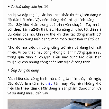
+
Có khả năng chịu lực tốt
Khi bị va đập mạnh, các loại thép khác thường biến dạng vì
độ đàn hồi kém. Vậy nên chúng khó trở lại hình dáng ban
đầu. Gây khó khăn trong quá trình vận chuyển. Tuy nhiên
với
thép tấm q245r
thì khác, khả năng chịu lực tốt chính là
ưu điểm của nó. Chính vì thế khi chịu tác động mạnh bởi
lực thì tình trạng biến dạng, móp méo được hạn chế tối đa.
Nhờ đó mà việc thi công cũng trở nên dễ dàng hơn rất
nhiều. Vì loại thép này cũng không bị ảnh hưởng quá nhiều
trong quá trình di chuyển. Điều này cũng tạo điều kiện
thuận lợi cho những công nhân làm việc ở công trình.
+
Ứng dụng đa dạng
Rất nhiều các công trình mà chúng ta nhìn thấy mỗi ngày
đều được làm từ mác
thép
tấm này. Vậy nên không khó
hiểu khi
thép tấm q245r
đang là sản phẩm được chọn lựa
và sử dụng nhiều đến vậy.