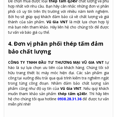
Để chọn mua được loại
thép tấm q245r
chất lượng và phù
hợp nhất với nhu cầu. Bạn hãy cân nhắc những đơn vị phân
phối có uy tín trên thị trường với nhiều năm kinh nghiệm.
Bởi họ sẽ giúp quý khách đảm bảo cả về chất lượng và giá
thành của sản phẩm.
Vũ Gia VNT
là một lựa chọn hợp lý
mà bạn nên tham khảo. Hãy liên hệ cho chúng tôi để được
tư vấn và báo giá cụ thể.
4. Đơn vị phân phối thép tấm đảm
bảo chất lượng
CÔNG TY TNHH ĐẦU TƯ THƯƠNG MẠI VŨ GIA VNT
tự
hào là sự lựa chọn ưu tiên của khách hàng. Chúng tôi sở
hữu trang thiết bị máy móc hiện đại. Các sản phẩm gia
công tại xưởng đều trải qua quá trình kiểm tra nghiêm ngặt
trong từng công đoạn. Nhằm đảm bảo chất lượng sản
phẩm cũng như độ uy tín của
Vũ Gia VNT
. Nếu quý khách
muốn tham khảo sản phẩm
thép tấm q245r
. Thì hãy liên
hệ cho chúng tôi qua hotline
0938.28.31.36
để được tư vấn
miễn phí nhé!