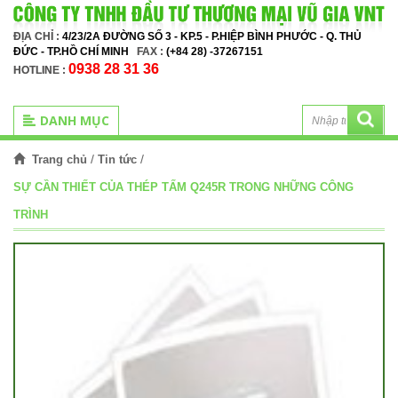
ĐỊA CHỈ :
4/23/2A ĐƯỜNG SỐ 3 - KP.5 - P.HIỆP BÌNH PHƯỚC - Q. THỦ
ĐỨC - TP.HỒ CHÍ MINH
FAX :
(+84 28) -37267151
0938 28 31 36
HOTLINE :
DANH MỤC
/
/
Trang chủ
Tin tức
SỰ CẦN THIẾT CỦA THÉP TẤM Q245R TRONG NHỮNG CÔNG
TRÌNH