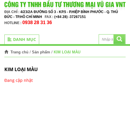
ĐỊA CHỈ :
4/23/2A ĐƯỜNG SỐ 3 - KP.5 - P.HIỆP BÌNH PHƯỚC - Q. THỦ
ĐỨC - TP.HỒ CHÍ MINH
FAX :
(+84 28) -37267151
0938 28 31 36
HOTLINE :
DANH MỤC
/
/
KIM LOẠI MÀU
Trang chủ
Sản phẩm
KIM LOẠI MÀU
Đang cập nhật