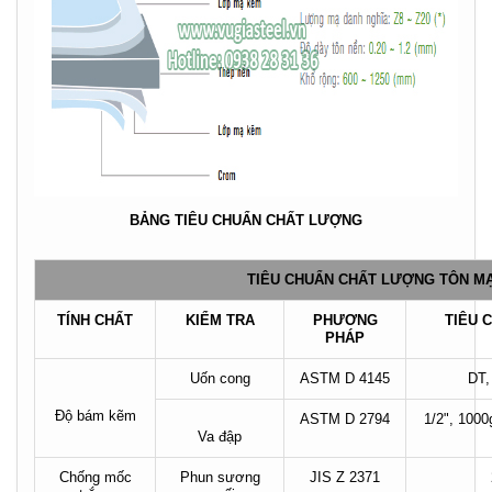
BẢNG TIÊU CHUẨN CHẤT LƯỢNG
TIÊU CHUẨN CHẤT LƯỢNG TÔN MẠ 
TÍNH CHẤT
KIỂM TRA
PHƯƠNG
TIÊU 
PHÁP
Uốn cong
ASTM D 4145
DT,
Độ bám kẽm
ASTM D 2794
1/2", 100
Va đập
Chống mốc
Phun sương
JIS Z 2371