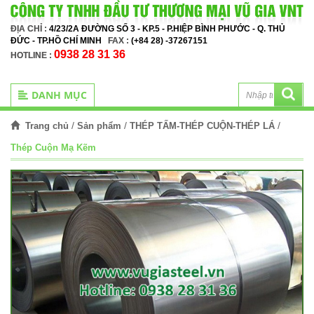
ĐỊA CHỈ :
4/23/2A ĐƯỜNG SỐ 3 - KP.5 - P.HIỆP BÌNH PHƯỚC - Q. THỦ
ĐỨC - TP.HỒ CHÍ MINH
FAX :
(+84 28) -37267151
0938 28 31 36
HOTLINE :
DANH MỤC
/
/
/
Trang chủ
Sản phẩm
THÉP TẤM-THÉP CUỘN-THÉP LÁ
Thép Cuộn Mạ Kẽm