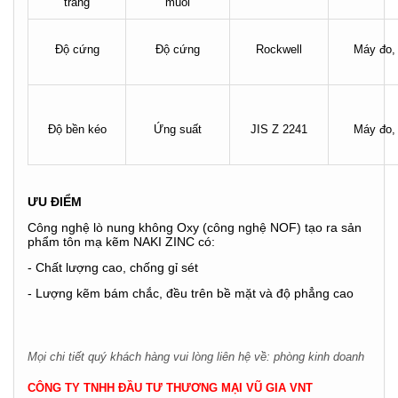
trắng
muối
Độ cứng
Độ cứng
Rockwell
Máy đo, 
Độ bền kéo
Ứng suất
JIS Z 2241
Máy đo, 
ƯU ĐIỂM
Công nghệ lò nung không Oxy (công nghệ NOF) tạo ra sản
phẩm tôn mạ kẽm NAKI ZINC có:
- Chất lượng cao, chống gỉ sét
- Lượng kẽm bám chắc, đều trên bề mặt và độ phẳng cao
Mọi chi tiết quý khách hàng vui lòng liên hệ về: phòng kinh doanh
CÔNG TY TNHH ĐẦU TƯ THƯƠNG MẠI VŨ GIA VNT