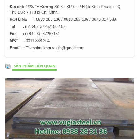
Địa chỉ:
4/23/2A Đường Số 3 - KP.5 - P.Hiệp Bình Phước - Q.
Thủ Đức -
TP.Hồ Chí Minh.
HOTLINE :
0938 283 136 / 0918 283 136 / 0973 017 689
Tel :
(84 28) -37267150 / 52
Fax :
(+84 28) -37267151
MST :
0311 888 204
Email :
Thepnhapkhauvugia@gmail.com
SẢN PHẨM LIÊN QUAN