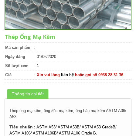
Thép Ống Mạ Kẽm
Mã sản phẩm
:
Ngày đăng
:
01/06/2020
Số lượt xem
:
1
Giá
:
Xin vui lòng
liên hệ
hoặc gọi số 0938 28 31 36
Thông tin chi tiết
Thép ống mạ kẽm, ống đúc mạ kẽm, ống hàn mạ kẽm ASTM A36/
A53.
Tiêu chuẩn
:
ASTM A53/ ASTM A53B/
ASTM A53 GradeB/
ASTM A106/ ASTM A106B/
ASTM A106 Grade B.