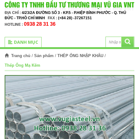
ĐỊA CHỈ :
4/23/2A ĐƯỜNG SỐ 3 - KP.5 - P.HIỆP BÌNH PHƯỚC - Q. THỦ
ĐỨC - TP.HỒ CHÍ MINH
FAX :
(+84 28) -37267151
0938 28 31 36
HOTLINE :
DANH MỤC
/
/
/
Trang chủ
Sản phẩm
THÉP ỐNG NHẬP KHẨU
Thép Ống Mạ Kẽm