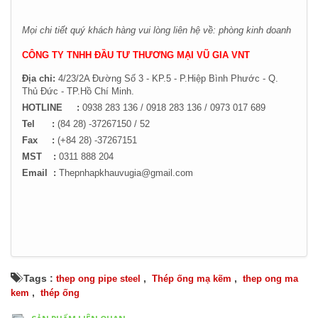
Mọi chi tiết quý khách hàng vui lòng liên hệ về: phòng kinh doanh
CÔNG TY TNHH ĐẦU TƯ THƯƠNG MẠI VŨ GIA VNT
Địa chỉ:
4/23/2A Đường Số 3 - KP.5 - P.Hiệp Bình Phước - Q.
Thủ Đức -
TP.Hồ Chí Minh.
HOTLINE :
0938 283 136 / 0918 283 136 / 0973 017 689
Tel :
(84 28) -37267150 / 52
Fax :
(+84 28) -37267151
MST :
0311 888 204
Email :
Thepnhapkhauvugia@gmail.com
Tags :
,
,
thep ong pipe steel
Thép ống mạ kẽm
thep ong ma
,
kem
thép ống