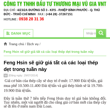
ĐỊA CHỈ :
4/23/2A ĐƯỜNG SỐ 3 - KP.5 - P.HIỆP BÌNH PHƯỚC - Q. THỦ
ĐỨC - TP.HỒ CHÍ MINH
FAX :
(+84 28) -37267151
0938 28 31 36
HOTLINE :
DANH MỤC
/
/
Trang chủ
Dịch vụ
Feng Hsin sẽ giữ giá tất cả các loại thép dẹt trong tuần này
Feng Hsin sẽ giữ giá tất cả các loại thép
dẹt trong tuần này
[Đăng ngày: 29/07/2014]
Giá cơ bản của thép cây sẽ duy trì ở mức 17.900 Đài tệ/tấn, giá
mua phế 10.500-11.400 Đài tệ/tấn và giá thép hình sẽ là 19.700-
19.900 Đài tệ/tấn.
Đây là tuần thứ 7 liên tiếp Feng Hsin duy trì giá bán không đổi.
Tuy nhiên, một vài người đã cho rằng giá cơ bản mới của thép cây
sẽ đi lên ở miền nam Đài Loan.