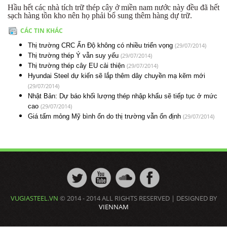
Hầu hết các nhà tích trữ thép cây ở miền nam nước này đều đã hết
sạch hàng tồn kho nên họ phải bổ sung thêm hàng dự trữ.
CÁC TIN KHÁC
(29/07/2014)
Thị trường CRC Ấn Độ không có nhiều triển vọng
(29/07/2014)
Thị trường thép Ý vẫn suy yếu
(29/07/2014)
Thị trường thép cây EU cải thiện
Hyundai Steel dự kiến sẽ lắp thêm dây chuyền mạ kẽm mới
(29/07/2014)
Nhật Bản: Dự báo khối lượng thép nhập khẩu sẽ tiếp tục ở mức
(29/07/2014)
cao
(29/07/2014)
Giá tấm mỏng Mỹ bình ổn do thị trường vẫn ổn định
VUGIASTEEL.VN
© 2014 - 2014 ALL RIGHTS RESERVED | DESIGNED BY
VIENNAM