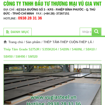
ĐỊA CHỈ :
4/23/2A ĐƯỜNG SỐ 3 - KP.5 - P.HIỆP BÌNH PHƯỚC - Q. THỦ
ĐỨC - TP.HỒ CHÍ MINH
FAX :
(+84 28) -37267151
0938 28 31 36
HOTLINE :
DANH MỤC
/
/
/
Trang chủ
Sản phẩm
THÉP TẤM-THÉP CUỘN-THÉP LÁ
Thép Tấm Grade S275JR / S355K2G4 / S420N / S460NL / SB410 /
SB450 / SM490 / SM520