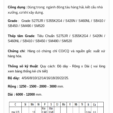
:
Dùng trong ngành đóng tàu hàng hải, kết cấu nhà
Công dụng
xưởng, cơ khí xây dựng.
Grade
:
Grade S275JR / S355K2G4 / S420N / S460NL / SB410 /
SB450 / SM490 / SM520
Thép tấm Grade
: Tiêu Chuẩn S275JR / S355K2G4 / S420N /
S460NL / SB410 / SB450 / SM490 / SM520
Chứng chỉ
: Hàng có chứng chỉ CO/CQ và nguồn gốc xuất xứ
hàng hóa.
Thông số kỹ thuật
: Quy cách: Độ dày - Rộng x Dài ( vui lòng
xem bảng thống kê chi tiết)
Độ dày:
4/5/6/8/10/12/14/16/18/20/22/25.
Rộng : 1250 - 1500 - 2000 - 3000
mm.
Dài : 6000 - 12000
mm.