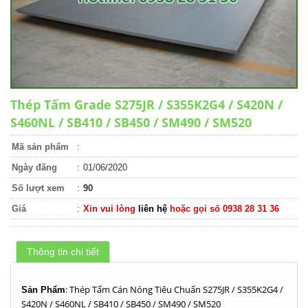
Thép Tấm Grade S275JR / S355K2G4 / S420N /
S460NL / SB410 / SB450 / SM490 / SM520
Mã sản phẩm
:
Ngày đăng
:
01/06/2020
Số lượt xem
:
90
Giá
:
Xin vui lòng
liên hệ
hoặc gọi số 0938 28 31 36
Thông tin chi tiết
: Thép Tấm Cán Nóng Tiêu Chuẩn S275JR / S355K2G4 /
Sản Phẩm
S420N / S460NL / SB410 / SB450 / SM490 / SM520