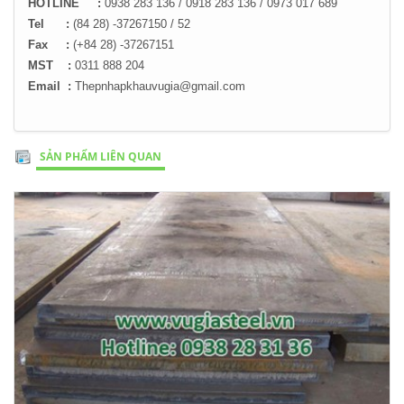
HOTLINE :
0938 283 136 / 0918 283 136 / 0973 017 689
Tel :
(84 28) -37267150 / 52
Fax :
(+84 28) -37267151
MST :
0311 888 204
Email :
Thepnhapkhauvugia@gmail.com
SẢN PHẨM LIÊN QUAN