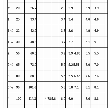
¾
20
26.7
2.9
2.9
3.9
3.9
1
25
33.4
3.4
3.4
4.6
4.6
1 ¼
32
42.2
3.6
3.6
4.9
4.9
1 ½
40
48.3
3.7
3.7
5.1
5.1
2
50
60.3
3.9
3.9
4.83
5.5
5.5
2 ½
65
73.0
5.2
5.2
5.51
7.0
7.0
3
80
88.9
5.5
5.5
6.45
7.6
7.6
3 ½
90
101.6
5.8
5.8
7.1
8.1
8.1
4
100
114.3
4.78
5.6
6.0
6.0
8.6
8.6