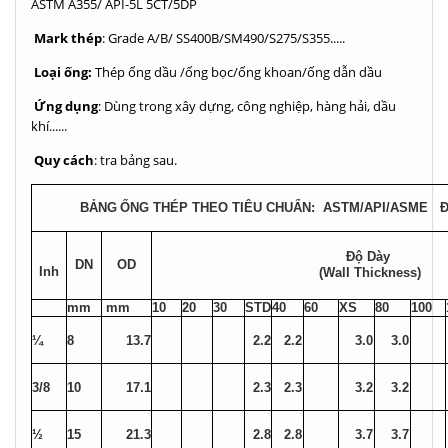
ASTM A355/ API-5L 5CT/5DP
Mark thép
: Grade A/B/ SS400B/SM490/S275/S355.....
Loại ống:
Thép ống dầu /ống bọc/ống khoan/ống dẫn dầu
Ứng dụng
: Dùng trong xây dựng, công nghiệp, hàng hải, dầu
khí......
Quy cách
: tra bảng sau.
BẢNG
ỐNG THÉP THEO TIÊU CHUẨN: ASTM/API/ASME ĐỘ 
Độ Dày
DN
OD
Inh
(Wall Thickness)
mm
mm
10
20
30
STD
40
60
XS
80
100
¼
8
13.7
2.2
2.2
3.0
3.0
3/8
10
17.1
2.3
2.3
3.2
3.2
½
15
21.3
2.8
2.8
3.7
3.7