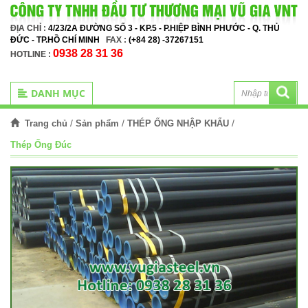
ĐỊA CHỈ :
4/23/2A ĐƯỜNG SỐ 3 - KP.5 - P.HIỆP BÌNH PHƯỚC - Q. THỦ
ĐỨC - TP.HỒ CHÍ MINH
FAX :
(+84 28) -37267151
0938 28 31 36
HOTLINE :
DANH MỤC
/
/
/
Trang chủ
Sản phẩm
THÉP ỐNG NHẬP KHẨU
Thép Ống Đúc