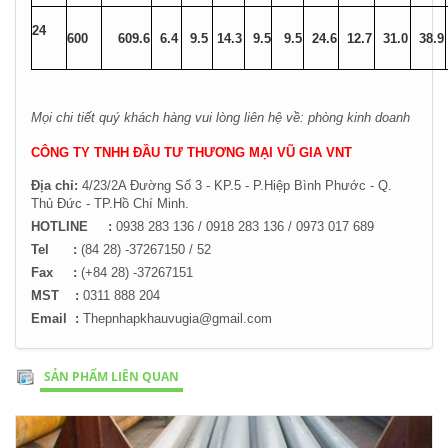
24
600
609.6
6.4
9.5
14.3
9.5
9.5
24.6
12.7
31.0
38.9
Mọi chi tiết quý khách hàng vui lòng liên hệ về: phòng kinh doanh
CÔNG TY TNHH ĐẦU TƯ THƯƠNG MẠI VŨ GIA VNT
Địa chỉ:
4/23/2A Đường Số 3 - KP.5 - P.Hiệp Bình Phước - Q.
Thủ Đức -
TP.Hồ Chí Minh.
HOTLINE :
0938 283 136 / 0918 283 136 / 0973 017 689
Tel :
(84 28) -37267150 / 52
Fax :
(+84 28) -37267151
MST :
0311 888 204
Email :
Thepnhapkhauvugia@gmail.com
SẢN PHẨM LIÊN QUAN