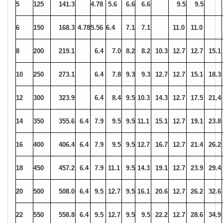
5
125
141.3
4.78
5.6
6.6
6.6
9.5
9.5
6
150
168.3
4.78
5.56
6.4
7.1
7.1
11.0
11.0
8
200
219.1
6.4
7.0
8.2
8.2
10.3
12.7
12.7
15.1
10
250
273.1
6.4
7.8
9.3
9.3
12.7
12.7
15.1
18.3
12
300
323.9
6.4
8.4
9.5
10.3
14.3
12.7
17.5
21.4
14
350
355.6
6.4
7.9
9.5
9.5
11.1
15.1
12.7
19.1
23.8
16
400
406.4
6.4
7.9
9.5
9.5
12.7
16.7
12.7
21.4
26.2
18
450
457.2
6.4
7.9
11.1
9.5
14.3
19.1
12.7
23.9
29.4
20
500
508.0
6.4
9.5
12.7
9.5
16.1
20.6
12.7
26.2
32.6
22
550
558.8
6.4
9.5
12.7
9.5
9.5
22.2
12.7
28.6
34.9