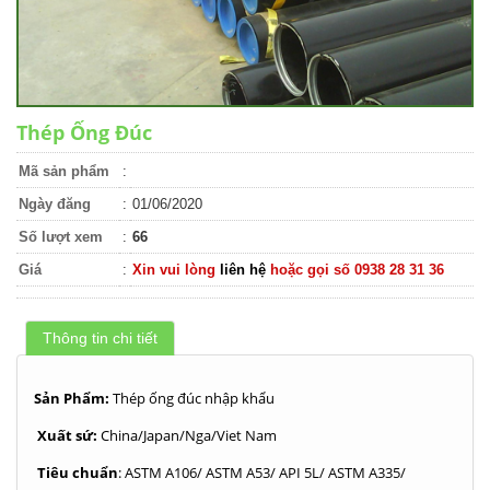
Thép Ống Đúc
Mã sản phẩm
:
Ngày đăng
:
01/06/2020
Số lượt xem
:
66
Giá
:
Xin vui lòng
liên hệ
hoặc gọi số 0938 28 31 36
Thông tin chi tiết
Sản Phẩm:
Thép ống đúc nhập khẩu
Xuất sứ:
China/Japan/Nga/Viet Nam
Tiêu chuẩn
: ASTM A106/ ASTM A53/ API 5L/ ASTM A335/